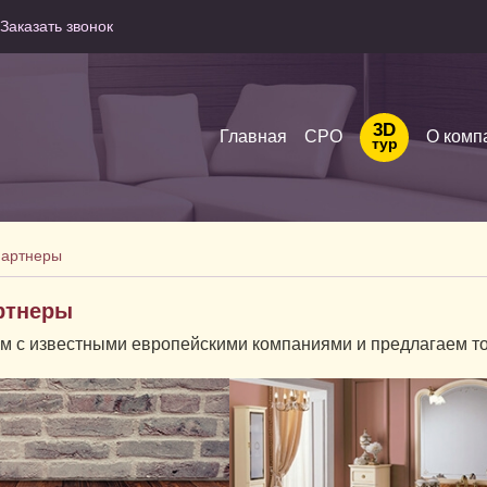
Заказать звонок
3D
Главная
СРО
О комп
тур
партнеры
ртнеры
м с известными европейскими компаниями и предлагаем то