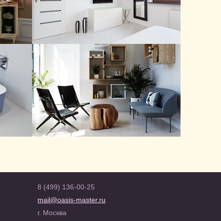
"Trinity"
Мебель для ванной комнаты
Диваны
Ванные комнаты "Arlex Italia"
8 (499) 136-00-25
mail@oasis-master.ru
г. Москва